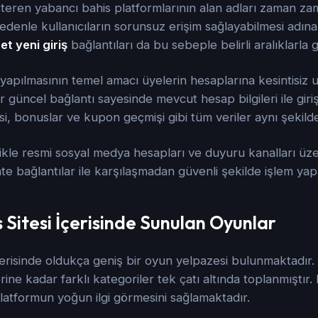
steren yabancı bahis platformlarının alan adları zaman za
edenle kullanıcıların sorunsuz erişim sağlayabilmesi adına 
et yeni giriş
bağlantıları da bu sebeple belirli aralıklarla
yapılmasının temel amacı üyelerin hesaplarına kesintisiz u
lar güncel bağlantı sayesinde mevcut hesap bilgileri ile g
si, bonuslar ve kupon geçmişi gibi tüm veriler aynı şekild
likle resmi sosyal medya hesapları ve duyuru kanalları üze
te bağlantılar ile karşılaşmadan güvenli şekilde işlem yapa
 Sitesi İçerisinde Sunulan Oyunlar
erisinde oldukça geniş bir oyun yelpazesi bulunmaktadır.
ine kadar farklı kategoriler tek çatı altında toplanmıştır. K
latformun yoğun ilgi görmesini sağlamaktadır.