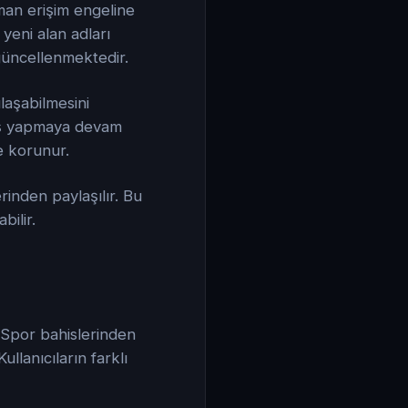
man erişim engeline
yeni alan adları
 güncellenmektedir.
laşabilmesini
iriş yapmaya devam
e korunur.
rinden paylaşılır. Bu
bilir.
 Spor bahislerinden
ullanıcıların farklı