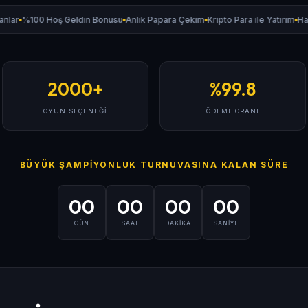
lar
%100 Hoş Geldin Bonusu
Anlık Papara Çekim
Kripto Para ile Yatırım
Haft
2000+
%99.8
OYUN SEÇENEĞI
ÖDEME ORANI
BÜYÜK ŞAMPIYONLUK TURNUVASINA KALAN SÜRE
00
00
00
00
GÜN
SAAT
DAKİKA
SANİYE