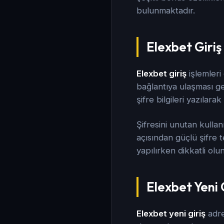
bulunmaktadır.
Elexbet Giriş 
Elexbet giriş
işlemleri
bağlantıya ulaşması ge
şifre bilgileri yazılara
Şifresini unutan kullan
açısından güçlü şifre t
yapılırken dikkatli olun
Elexbet Yeni G
Elexbet yeni giriş
adre