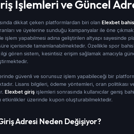
riş İşlemleri ve Güncel Adre
sında dikkat çeken platformlardan biri olan
Elexbet bahis
anları ve üyelerine sunduğu kampanyalar ile öne çıkmaktad
lde işlem yapabilmesi adına geliştirilen altyapı sayesinde pl
süre içerisinde tamamlanabilmektedir. Özellikle spor bahisl
ilgi gören sistem, kesintisiz erişim sağlamak amacıyla gün
ştirmektedir.
zerinde güvenli ve sorunsuz işlem yapabileceği bir platform
ktadır. Lisans bilgileri, ödeme yöntemleri, oran politikası 
ir.
Elexbet giriş
işlemleri sonrasında kullanıcılar geniş ba
ı etkinlikler üzerinde kupon oluşturabilmektedir.
Giriş Adresi Neden Değişiyor?