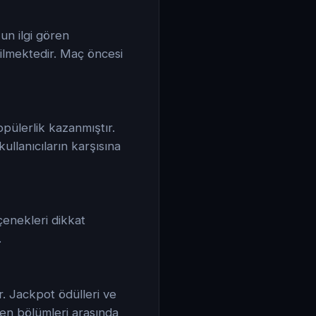
un ilgi gören
bilmektedir. Maç öncesi
pülerlik kazanmıştır.
ullanıcıların karşısına
çenekleri dikkat
.
r. Jackpot ödülleri ve
ilen bölümleri arasında