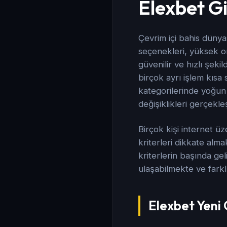
Elexbet Gi
Çevrim içi bahis dünya
seçenekleri, yüksek or
güvenilir ve hızlı şeki
birçok ayrı işlem kısa 
kategorilerinde yoğun 
değişiklikleri gerçekle
Birçok kişi internet ü
kriterleri dikkate alma
kriterlerin başında gel
ulaşabilmekte ve farkl
Elexbet Yeni 