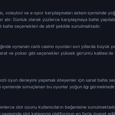
is, voleybol ve e-spor karşılaşmaları sistem içerisinde yoğ
er alır. Günlük olarak yüzlerce karşılaşmaya bahis yapıla
lı bahis seçenekleri de aktif şekilde sunulmaktadır.
ğinde oynanan canlı casino oyunları son yıllarda büyük po
arat ve poker gibi seçenekler yüksek görüntü kalitesi ile k
ızlı oyun deneyimi yaşamak isteyenler için sanal bahis se
 içerisinde sonuçlanan bu oyunlar yoğun ilgi görmektedir
binlerce slot oyunu kullanıcıların beğenisine sunulmaktadı
ri sayesinde slot kategorisi platformun en fazla ziyaret ed