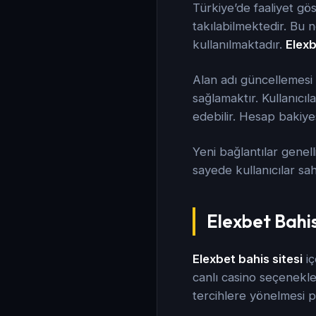
Türkiye’de faaliyet gö
takılabilmektedir. Bu n
kullanılmaktadır.
Elexb
Alan adı güncellemesi 
sağlamaktır. Kullanıcı
edebilir. Hesap bakiye
Yeni bağlantılar genel
sayede kullanıcılar sah
Elexbet Bahis
Elexbet bahis sitesi
iç
canlı casino seçenekler
tercihlere yönelmesi p