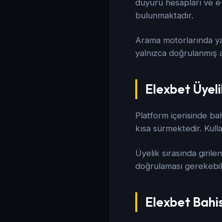
duyuru hesapları ve e
bulunmaktadır.
Arama motorlarında ya
yalnızca doğrulanmış a
Elexbet Üyeli
Platform içerisinde bah
kısa sürmektedir. Kulla
Üyelik sırasında girile
doğrulaması gerekebilec
Elexbet Bahi