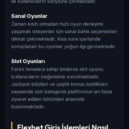
ile kullanıcıların karşısına çıkmaktadır.
Sanal Oyunlar
Zaman kısıtı olmadan hızlı oyun deneyimi
yaşamak isteyenler için sanal bahis seçenekleri
dikkat çekmektedir. Kısa süre içerisinde
sonuçlanan bu oyunlar yoğun ilgi görmektedir.
Slot Oyunları
Farklı temalara sahip binlerce slot oyunu
kullanıcıların beğenisine sunulmaktadır.
Jackpot ödülleri ve çeşitli bonus özellikleri
sayesinde slot kategorisi platformun en fazla
ziyaret edilen bölümleri arasında
bulunmaktadır.
Elexbet Giriş İşlemleri Nasıl