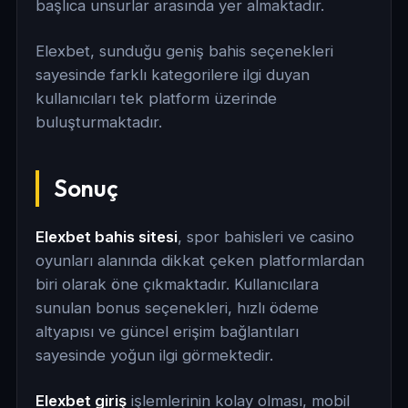
başlıca unsurlar arasında yer almaktadır.
Elexbet, sunduğu geniş bahis seçenekleri
sayesinde farklı kategorilere ilgi duyan
kullanıcıları tek platform üzerinde
buluşturmaktadır.
Sonuç
Elexbet bahis sitesi
, spor bahisleri ve casino
oyunları alanında dikkat çeken platformlardan
biri olarak öne çıkmaktadır. Kullanıcılara
sunulan bonus seçenekleri, hızlı ödeme
altyapısı ve güncel erişim bağlantıları
sayesinde yoğun ilgi görmektedir.
Elexbet giriş
işlemlerinin kolay olması, mobil