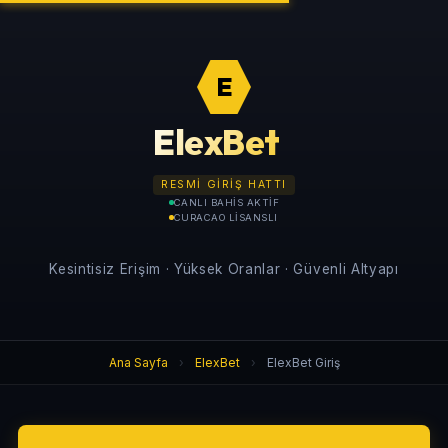
E
ElexBet
RESMI GIRIŞ HATTI
CANLI BAHIS AKTIF
CURACAO LISANSLI
Kesintisiz Erişim · Yüksek Oranlar · Güvenli Altyapı
Ana Sayfa
›
ElexBet
›
ElexBet Giriş