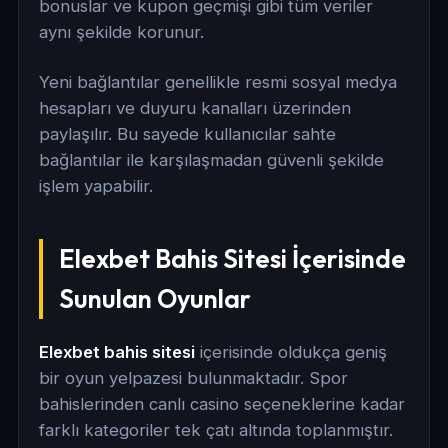
bonuslar ve kupon geçmişi gibi tüm veriler
aynı şekilde korunur.
Yeni bağlantılar genellikle resmi sosyal medya
hesapları ve duyuru kanalları üzerinden
paylaşılır. Bu sayede kullanıcılar sahte
bağlantılar ile karşılaşmadan güvenli şekilde
işlem yapabilir.
Elexbet Bahis Sitesi İçerisinde
Sunulan Oyunlar
Elexbet bahis sitesi
içerisinde oldukça geniş
bir oyun yelpazesi bulunmaktadır. Spor
bahislerinden canlı casino seçeneklerine kadar
farklı kategoriler tek çatı altında toplanmıştır.