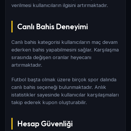
verilmesi kullanıcıların ilgisini artırmaktadır.
Canlı Bahis Deneyimi
Canlı bahis kategorisi kullanıcıların maç devam
ederken bahis yapabilmesini sağlar. Karşılaşma
sırasında değişen oranlar heyecanı
artırmaktadır.
Futbol başta olmak üzere birçok spor dalında
canlı bahis seçeneği bulunmaktadır. Anlık
istatistikler sayesinde kullanıcılar karşılaşmaları
takip ederek kupon oluşturabilir.
Hesap Güvenliği