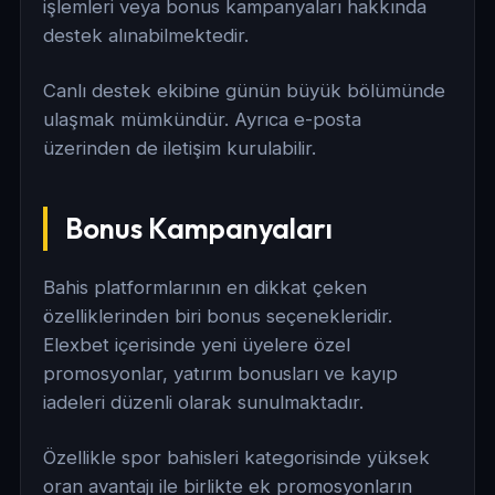
işlemleri veya bonus kampanyaları hakkında
destek alınabilmektedir.
Canlı destek ekibine günün büyük bölümünde
ulaşmak mümkündür. Ayrıca e-posta
üzerinden de iletişim kurulabilir.
Bonus Kampanyaları
Bahis platformlarının en dikkat çeken
özelliklerinden biri bonus seçenekleridir.
Elexbet içerisinde yeni üyelere özel
promosyonlar, yatırım bonusları ve kayıp
iadeleri düzenli olarak sunulmaktadır.
Özellikle spor bahisleri kategorisinde yüksek
oran avantajı ile birlikte ek promosyonların