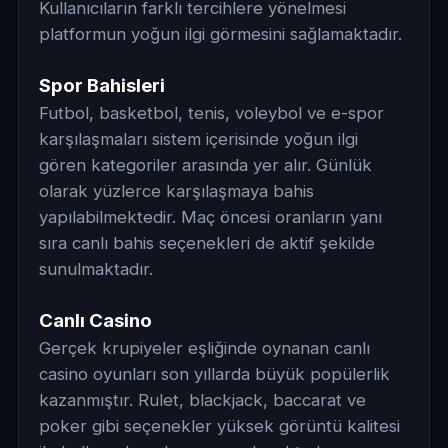
Kullanıcıların farklı tercihlere yönelmesi
platformun yoğun ilgi görmesini sağlamaktadır.
Spor Bahisleri
Futbol, basketbol, tenis, voleybol ve e-spor
karşılaşmaları sistem içerisinde yoğun ilgi
gören kategoriler arasında yer alır. Günlük
olarak yüzlerce karşılaşmaya bahis
yapılabilmektedir. Maç öncesi oranların yanı
sıra canlı bahis seçenekleri de aktif şekilde
sunulmaktadır.
Canlı Casino
Gerçek krupiyeler eşliğinde oynanan canlı
casino oyunları son yıllarda büyük popülerlik
kazanmıştır. Rulet, blackjack, baccarat ve
poker gibi seçenekler yüksek görüntü kalitesi