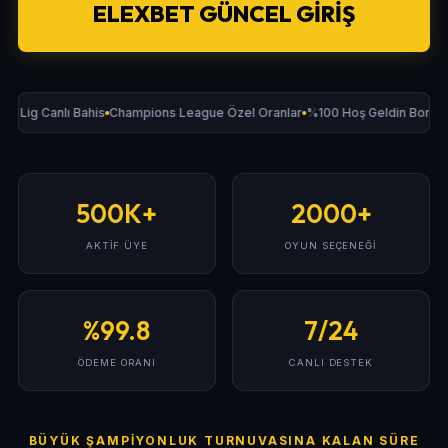
ELEXBET GÜNCEL GIRIŞ
r Lig Canlı Bahis
Champions League Özel Oranlar
%100 Hoş Geldin Bonusu
500K+
2000+
AKTIF ÜYE
OYUN SEÇENEĞI
%99.8
7/24
ÖDEME ORANI
CANLI DESTEK
BÜYÜK ŞAMPIYONLUK TURNUVASINA KALAN SÜRE