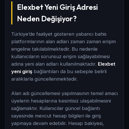
Elexbet Yeni Giriş Adresi
Neden Değişiyor?
Türkiye’de faaliyet gösteren yabancı bahis
platformlarının alan adları zaman zaman erişim
engeline takılabilmektedir. Bu nedenle
kullanıcıların sorunsuz erişim sağlayabilmesi
adına yeni alan adları kullanılmaktadır.
Elexbet
yeni giriş
bağlantıları da bu sebeple belirli
aralıklarla güncellenmektedir.
Alan adı güncellemesi yapılmasının temel amacı
üyelerin hesaplarına kesintisiz ulaşabilmesini
sağlamaktır. Kullanıcılar güncel bağlantı
sayesinde mevcut hesap bilgileri ile giriş
yapmaya devam edebilir. Hesap bakiyesi,