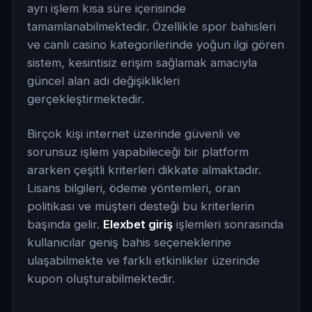
ayrı işlem kısa süre içerisinde
tamamlanabilmektedir. Özellikle spor bahisleri
ve canlı casino kategorilerinde yoğun ilgi gören
sistem, kesintisiz erişim sağlamak amacıyla
güncel alan adı değişiklikleri
gerçekleştirmektedir.
Birçok kişi internet üzerinde güvenli ve
sorunsuz işlem yapabileceği bir platform
ararken çeşitli kriterleri dikkate almaktadır.
Lisans bilgileri, ödeme yöntemleri, oran
politikası ve müşteri desteği bu kriterlerin
başında gelir.
Elexbet giriş
işlemleri sonrasında
kullanıcılar geniş bahis seçeneklerine
ulaşabilmekte ve farklı etkinlikler üzerinde
kupon oluşturabilmektedir.