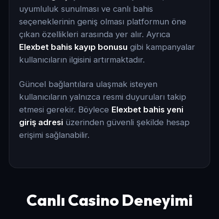
uyumluluk sunulması ve canlı bahis
seçeneklerinin geniş olması platformun öne
çıkan özellikleri arasında yer alır. Ayrıca
Elexbet bahis kayıp bonusu
gibi kampanyalar
kullanıcıların ilgisini artırmaktadır.
Güncel bağlantılara ulaşmak isteyen
kullanıcıların yalnızca resmi duyuruları takip
etmesi gerekir. Böylece
Elexbet bahis yeni
giriş adresi
üzerinden güvenli şekilde hesap
erişimi sağlanabilir.
Canlı Casino Deneyimi