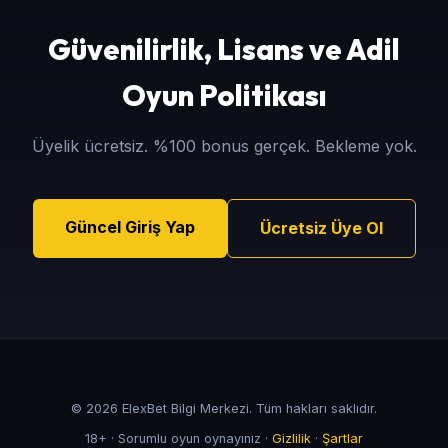
Güvenilirlik, Lisans ve Adil
Oyun Politikası
Üyelik ücretsiz. %100 bonus gerçek. Bekleme yok.
Güncel Giriş Yap
Ücretsiz Üye Ol
© 2026 ElexBet Bilgi Merkezi. Tüm hakları saklıdır.
18+ · Sorumlu oyun oynayınız ·
Gizlilik
·
Şartlar