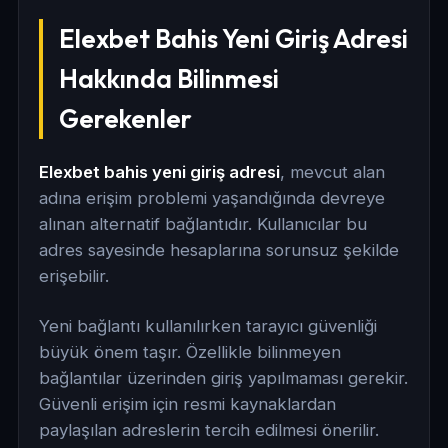
Elexbet Bahis Yeni Giriş Adresi
Hakkında Bilinmesi
Gerekenler
Elexbet bahis yeni giriş adresi
, mevcut alan
adına erişim problemi yaşandığında devreye
alınan alternatif bağlantıdır. Kullanıcılar bu
adres sayesinde hesaplarına sorunsuz şekilde
erişebilir.
Yeni bağlantı kullanılırken tarayıcı güvenliği
büyük önem taşır. Özellikle bilinmeyen
bağlantılar üzerinden giriş yapılmaması gerekir.
Güvenli erişim için resmi kaynaklardan
paylaşılan adreslerin tercih edilmesi önerilir.