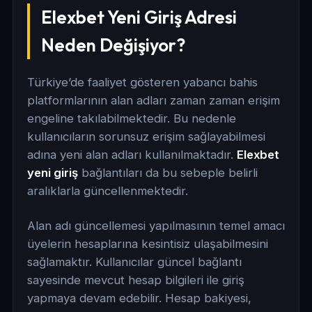
Elexbet Yeni Giriş Adresi
Neden Değişiyor?
Türkiye’de faaliyet gösteren yabancı bahis
platformlarının alan adları zaman zaman erişim
engeline takılabilmektedir. Bu nedenle
kullanıcıların sorunsuz erişim sağlayabilmesi
adına yeni alan adları kullanılmaktadır.
Elexbet
yeni giriş
bağlantıları da bu sebeple belirli
aralıklarla güncellenmektedir.
Alan adı güncellemesi yapılmasının temel amacı
üyelerin hesaplarına kesintisiz ulaşabilmesini
sağlamaktır. Kullanıcılar güncel bağlantı
sayesinde mevcut hesap bilgileri ile giriş
yapmaya devam edebilir. Hesap bakiyesi,