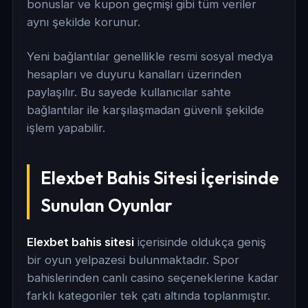
bonuslar ve kupon geçmişi gibi tüm veriler
aynı şekilde korunur.
Yeni bağlantılar genellikle resmi sosyal medya
hesapları ve duyuru kanalları üzerinden
paylaşılır. Bu sayede kullanıcılar sahte
bağlantılar ile karşılaşmadan güvenli şekilde
işlem yapabilir.
Elexbet Bahis Sitesi İçerisinde
Sunulan Oyunlar
Elexbet bahis sitesi
içerisinde oldukça geniş
bir oyun yelpazesi bulunmaktadır. Spor
bahislerinden canlı casino seçeneklerine kadar
farklı kategoriler tek çatı altında toplanmıştır.