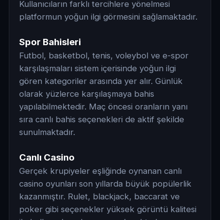
Kullanıcıların farklı tercihlere yönelmesi
platformun yoğun ilgi görmesini sağlamaktadır.
Spor Bahisleri
Futbol, basketbol, tenis, voleybol ve e-spor
karşılaşmaları sistem içerisinde yoğun ilgi
gören kategoriler arasında yer alır. Günlük
olarak yüzlerce karşılaşmaya bahis
yapılabilmektedir. Maç öncesi oranların yanı
sıra canlı bahis seçenekleri de aktif şekilde
sunulmaktadır.
Canlı Casino
Gerçek krupiyeler eşliğinde oynanan canlı
casino oyunları son yıllarda büyük popülerlik
kazanmıştır. Rulet, blackjack, baccarat ve
poker gibi seçenekler yüksek görüntü kalitesi