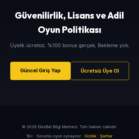
Güvenilirlik, Lisans ve Adil
Oyun Politikası
Üyelik ücretsiz. %100 bonus gerçek. Bekleme yok.
Güncel Giriş Yap
Ücretsiz Üye Ol
© 2026 ElexBet Bilgi Merkezi. Tüm hakları saklıdır.
18+ · Sorumlu oyun oynayınız ·
Gizlilik
·
Şartlar