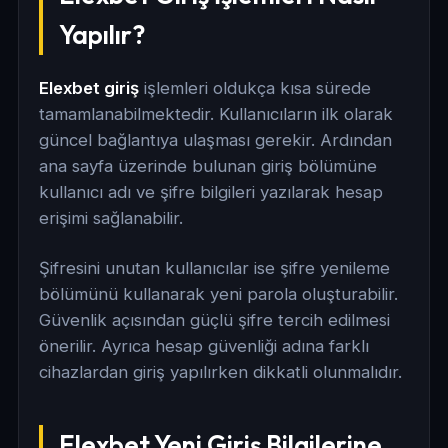
Yapılır?
Elexbet giriş
işlemleri oldukça kısa sürede
tamamlanabilmektedir. Kullanıcıların ilk olarak
güncel bağlantıya ulaşması gerekir. Ardından
ana sayfa üzerinde bulunan giriş bölümüne
kullanıcı adı ve şifre bilgileri yazılarak hesap
erişimi sağlanabilir.
Şifresini unutan kullanıcılar ise şifre yenileme
bölümünü kullanarak yeni parola oluşturabilir.
Güvenlik açısından güçlü şifre tercih edilmesi
önerilir. Ayrıca hesap güvenliği adına farklı
cihazlardan giriş yapılırken dikkatli olunmalıdır.
Elexbet Yeni Giriş Bilgilerine