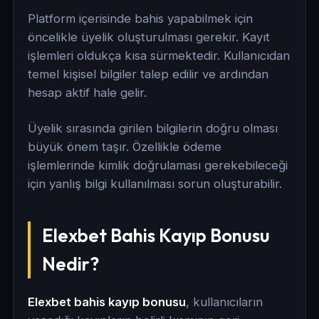
Platform içerisinde bahis yapabilmek için
öncelikle üyelik oluşturulması gerekir. Kayıt
işlemleri oldukça kısa sürmektedir. Kullanıcıdan
temel kişisel bilgiler talep edilir ve ardından
hesap aktif hale gelir.
Üyelik sırasında girilen bilgilerin doğru olması
büyük önem taşır. Özellikle ödeme
işlemlerinde kimlik doğrulaması gerekebileceği
için yanlış bilgi kullanılması sorun oluşturabilir.
Elexbet Bahis Kayıp Bonusu
Nedir?
Elexbet bahis kayıp bonusu
, kullanıcıların