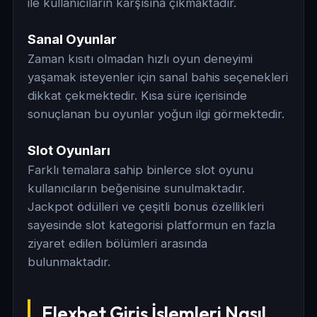
ile kullanıcıların karşısına çıkmaktadır.
Sanal Oyunlar
Zaman kısıtı olmadan hızlı oyun deneyimi
yaşamak isteyenler için sanal bahis seçenekleri
dikkat çekmektedir. Kısa süre içerisinde
sonuçlanan bu oyunlar yoğun ilgi görmektedir.
Slot Oyunları
Farklı temalara sahip binlerce slot oyunu
kullanıcıların beğenisine sunulmaktadır.
Jackpot ödülleri ve çeşitli bonus özellikleri
sayesinde slot kategorisi platformun en fazla
ziyaret edilen bölümleri arasında
bulunmaktadır.
Elexbet Giriş İşlemleri Nasıl