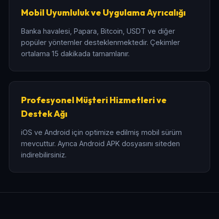
Mobil Uyumluluk ve Uygulama Ayrıcalığı
Banka havalesi, Papara, Bitcoin, USDT ve diğer
popüler yöntemler desteklenmektedir. Çekimler
ortalama 15 dakikada tamamlanır.
Profesyonel Müşteri Hizmetleri ve
Destek Ağı
iOS ve Android için optimize edilmiş mobil sürüm
mevcuttur. Ayrıca Android APK dosyasını siteden
indirebilirsiniz.