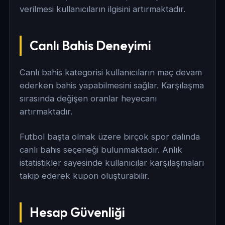
verilmesi kullanıcıların ilgisini artırmaktadır.
Canlı Bahis Deneyimi
Canlı bahis kategorisi kullanıcıların maç devam
ederken bahis yapabilmesini sağlar. Karşılaşma
sırasında değişen oranlar heyecanı
artırmaktadır.
Futbol başta olmak üzere birçok spor dalında
canlı bahis seçeneği bulunmaktadır. Anlık
istatistikler sayesinde kullanıcılar karşılaşmaları
takip ederek kupon oluşturabilir.
Hesap Güvenliği