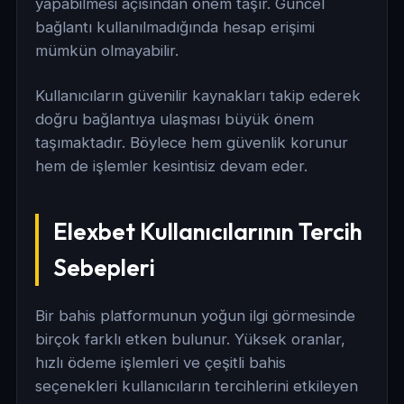
yapabilmesi açısından önem taşır. Güncel
bağlantı kullanılmadığında hesap erişimi
mümkün olmayabilir.
Kullanıcıların güvenilir kaynakları takip ederek
doğru bağlantıya ulaşması büyük önem
taşımaktadır. Böylece hem güvenlik korunur
hem de işlemler kesintisiz devam eder.
Elexbet Kullanıcılarının Tercih
Sebepleri
Bir bahis platformunun yoğun ilgi görmesinde
birçok farklı etken bulunur. Yüksek oranlar,
hızlı ödeme işlemleri ve çeşitli bahis
seçenekleri kullanıcıların tercihlerini etkileyen