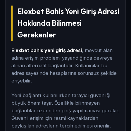
Elexbet Bahis Yeni Giriş Adresi
Hakkında Bilinmesi
Gerekenler
Elexbet bahis yeni giriş adresi
, mevcut alan
adına erişim problemi yaşandığında devreye
alınan alternatif bağlantıdır. Kullanıcılar bu
adres sayesinde hesaplarına sorunsuz şekilde
erişebilir.
Yeni bağlantı kullanılırken tarayıcı güvenliği
büyük önem taşır. Özellikle bilinmeyen
bağlantılar üzerinden giriş yapılmaması gerekir.
Güvenli erişim için resmi kaynaklardan
paylaşılan adreslerin tercih edilmesi önerilir.