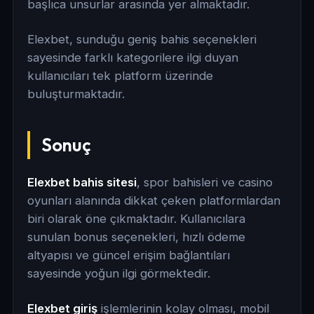
başlıca unsurlar arasında yer almaktadır.
Elexbet, sunduğu geniş bahis seçenekleri
sayesinde farklı kategorilere ilgi duyan
kullanıcıları tek platform üzerinde
buluşturmaktadır.
Sonuç
Elexbet bahis sitesi
, spor bahisleri ve casino
oyunları alanında dikkat çeken platformlardan
biri olarak öne çıkmaktadır. Kullanıcılara
sunulan bonus seçenekleri, hızlı ödeme
altyapısı ve güncel erişim bağlantıları
sayesinde yoğun ilgi görmektedir.
Elexbet giriş
işlemlerinin kolay olması, mobil