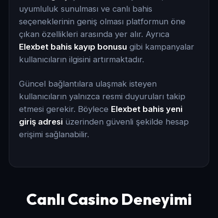
uyumluluk sunulması ve canlı bahis
seçeneklerinin geniş olması platformun öne
çıkan özellikleri arasında yer alır. Ayrıca
Elexbet bahis kayıp bonusu
gibi kampanyalar
kullanıcıların ilgisini artırmaktadır.
Güncel bağlantılara ulaşmak isteyen
kullanıcıların yalnızca resmi duyuruları takip
etmesi gerekir. Böylece
Elexbet bahis yeni
giriş adresi
üzerinden güvenli şekilde hesap
erişimi sağlanabilir.
Canlı Casino Deneyimi