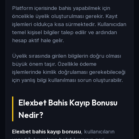
Platform içerisinde bahis yapabilmek için
öncelikle üyelik oluşturulması gerekir. Kayıt
işlemleri oldukça kısa sürmektedir. Kullanıcıdan
temel kişisel bilgiler talep edilir ve ardından
hesap aktif hale gelir.
Üyelik sırasında girilen bilgilerin doğru olması
büyük önem taşır. Özellikle ödeme
işlemlerinde kimlik doğrulaması gerekebileceği
için yanlış bilgi kullanılması sorun oluşturabilir.
Elexbet Bahis Kayıp Bonusu
Nedir?
Elexbet bahis kayıp bonusu
, kullanıcıların