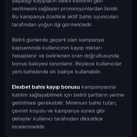
yaşadığı kayıpların belirli kısmının geri
verilmesini sağlayan promosyonlardan biridir.
Bu kampanya özellikle aktif bahis oyuncuları
tarafından yoğun ilgi görmektedir.
Belirli günlerde geçerli olan kampanya
kapsamında kullanıcının kayıp miktarı
hesaplanır ve belirlenen oran doğrultusunda
bonus bakiyesi tanımlanır. Böylece kullanıcılar
yeni bahislerde ek bakiye kullanabilir.
Elexbet bahis kayıp bonusu
kampanyasına
katılım sağlayabilmek için belirli şartların yerine
getirilmesi gerekebilir. Minimum bahis tutarı,
çevrim koşulu ve kampanya süresi gibi
detaylar kullanıcı tarafından dikkatlice
incelenmelidir.