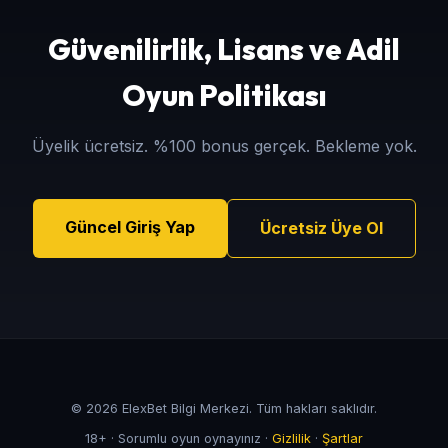
Güvenilirlik, Lisans ve Adil
Oyun Politikası
Üyelik ücretsiz. %100 bonus gerçek. Bekleme yok.
Güncel Giriş Yap
Ücretsiz Üye Ol
© 2026 ElexBet Bilgi Merkezi. Tüm hakları saklıdır.
18+ · Sorumlu oyun oynayınız ·
Gizlilik
·
Şartlar