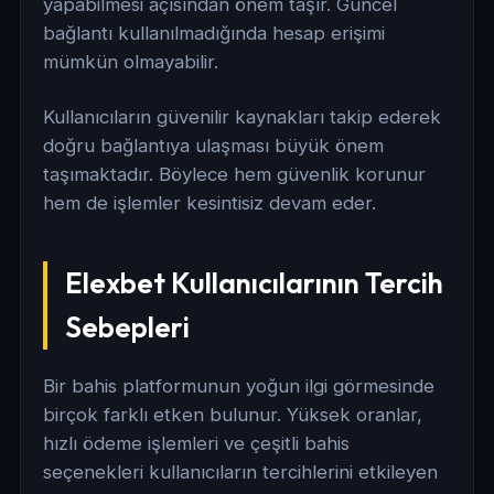
yapabilmesi açısından önem taşır. Güncel
bağlantı kullanılmadığında hesap erişimi
mümkün olmayabilir.
Kullanıcıların güvenilir kaynakları takip ederek
doğru bağlantıya ulaşması büyük önem
taşımaktadır. Böylece hem güvenlik korunur
hem de işlemler kesintisiz devam eder.
Elexbet Kullanıcılarının Tercih
Sebepleri
Bir bahis platformunun yoğun ilgi görmesinde
birçok farklı etken bulunur. Yüksek oranlar,
hızlı ödeme işlemleri ve çeşitli bahis
seçenekleri kullanıcıların tercihlerini etkileyen